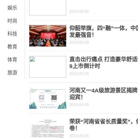
娱乐
2023-06-02
时尚
仰韶举旗，四“融”一体，
科技
发最强音！
2023-05-28
教育
直击出行痛点 打造豪华舒适
体育
9上市倒计时
旅游
2023-05-25
河南又一4A级旅游景区揭
迎宾！
2023-04-20
荣获“河南省省长质量奖”，
卷！
2023-04-15