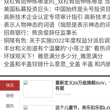
双杠臂屈伸练哪里的_双杠臂屈伸练哪里 
美国私募投资巨头：中国始终是头号投资目
表示人物神态的词语（恼怒是表示神态的
招商银行：熊良俊辞任监事长
丰台和义街道有个温馨的“小哥之家” 看热
环球观天下！雅思满分多少分_雅思满分
重新定义20万级旗舰SUV，
快讯
有据
2023-06-08
财经
国内
这个儿童节，来乐扣乐扣LO