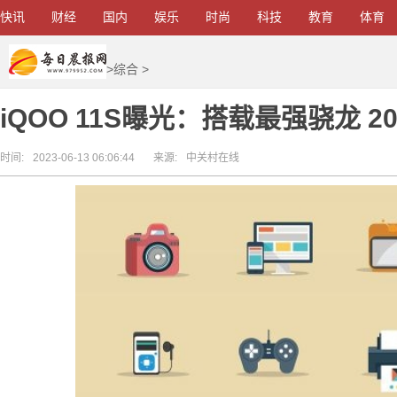
快讯
财经
国内
娱乐
时尚
科技
教育
体育
>
综合
>
iQOO 11S曝光：搭载最强骁龙 2
时间:
2023-06-13 06:06:44
来源:
中关村在线