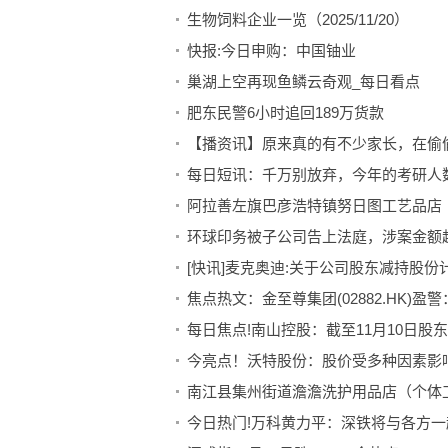
生物饲料企业一览（2025/11/20）
快报:今日申购：中国铀业
巢湖上空再现鱼鳞云奇观_每日看点
肥东民警6小时追回189万货款
【播资讯】原来真的有不少家长，在偷
每日短讯：千万别放弃，今年的考研人
阿拉善左旗巴彦浩特镇努日图工艺品店（
环球印务被子公司告上法庭，涉案金额
[快讯]麦克奥迪:关于公司股东减持股份
焦点热文：金至尊集团(02882.HK)盈
每日焦点!南山控股：截至11月10日股东人
今亮点！沃特股份：股价受多种因素影
南江县集州街道澹澹洗护用品店（个体工
今日热门!万科黄力平：深铁将与各方