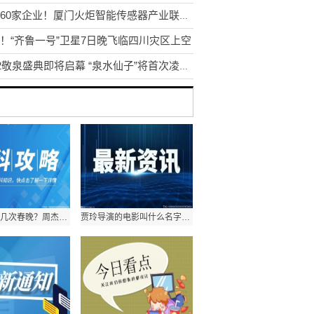
汇集60家企业！厦门火炬智能传感器产业联盟揭牌
！“齐鲁一号”卫星7日晚飞临四川灾区上空
2022敬泉盛典即将启幕 “泉水仙子”将首次凌空取水
周杰伦上过几次春晚？周杰伦兰亭序春晚是哪一年？
贾玲导演的电影叫什么名字？你好李焕英是真实故事改编吗？