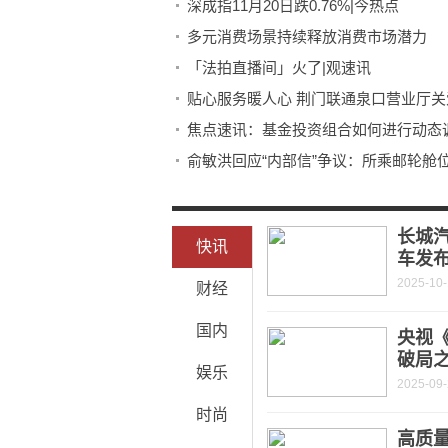
深成指11月20日跌0.76%|今热点
多元消费场景持续释放消费市场潜力
「法拍直播间」火了|观速讯
贴心服务暖人心 荆门联通泉口营业厅关
焦点速讯：基金投资组合如何进行动态
长城汽
快讯
车发
2025-10
财经
国内
央视
破局
娱乐
2025-09
时尚
高质