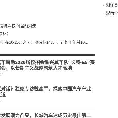
浙江美
湖南今
爱特殊客户|当前聚焦
调整？
俞敏洪回应“内部信”争议：所乘邮轮舱位价在20-25万之间，没有花148万，计划明年带10名左右优秀员工游南极
车启动2026届校招会暨兴冀车队“长城-E5”赛
布会，以长期主义战略构筑人才高地
-14
《对话》独家专访魏建军，探索中国汽车产业
之道
-29
量发展潜力凸显，长城汽车达成历史最佳第二