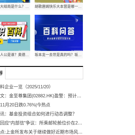
急诊科医生大结局是什么？急诊科医生江晓琪和谁在一起了？
胡歌唐嫣快乐大本营是哪一期？胡歌快乐大本营有哪几期？
奥德赛的主人公是谁？奥德赛是喜剧吗？
坂本龙一去世是真的吗？坂本龙一的作品有哪些？
荐
企业一览（2025/11/20）
焦点热文：金至尊集团(02882.HK)盈警：预计中期净亏损为8500万至9500万港元
1月20日跌0.76%|今热点
讯：基金投资组合如何进行动态调整？
俞敏洪回应“内部信”争议：所乘邮轮舱位价在20-25万之间，没有花148万，计划明年带10名左右优秀员工游南极
动态焦点:上金所发布关于继续做好近期市场风险控制工作的通知