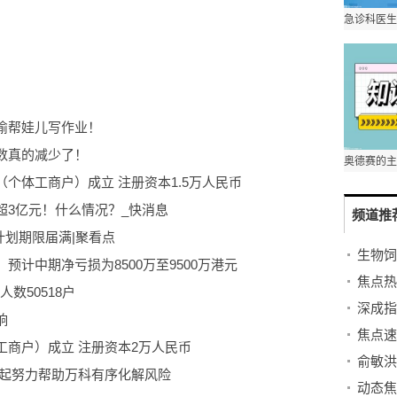
偷帮娃儿写作业！
数真的减少了！
个体工商户）成立 注册资本1.5万人民币
超3亿元！什么情况？_快消息
频道推
计划期限届满|聚看点
生物饲料
警：预计中期净亏损为8500万至9500万港元
数50518户
深成指1
响
焦点速
商户）成立 注册资本2万人民币
一起努力帮助万科有序化解风险