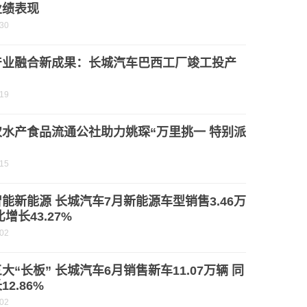
业绩表现
-30
产业融合新成果：长城汽车巴西工厂竣工投产
-19
农水产食品流通公社助力姚琛“万里挑一 特别派
-15
能新能源 长城汽车7月新能源车型销售3.46万
比增长43.27%
-02
大“长板” 长城汽车6月销售新车11.07万辆 同
12.86%
-02