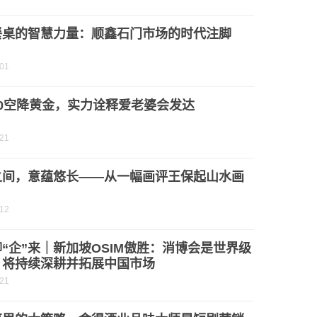
餐桌的智慧力量：顺鑫石门市场的时代注脚
-01
20空降黄金，实力诠释爱老婆会发达
-21
之间，意蕴悠长——从一幅画评王保起山水画
-12
“企”来｜新加坡OSIM傲胜：消博会是世界级
，将持续深耕并拓展中国市场
-21